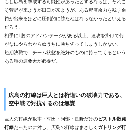
もし広島を撃破する可能性があったとするならば、それこ
そ菅野が来ようが田口が来ようが、ある程度余力を残す余
裕が出来るほどに圧倒的に勝たねばならなかったといえる
だろう。
相手に1勝のアドバンテージがある以上、速攻を掛けて何
がなにやらわからぬうちに勝ち切ってしまうしかない。
短期決戦で、チーム状態を絶好のものに持ってくるという
ある種の運要素が必要だ。
広島の打線は巨人とは桁違いの破壊力である、
空中戦で対抗するのは無謀
巨人の打線が坂本・村田・阿部・長野だけの
ピストル散発
打線
だったのに対し、広島の打線はまさしく
ガトリング打