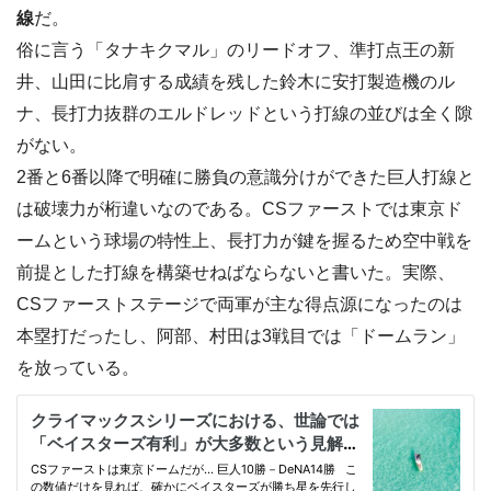
線
だ。
俗に言う「タナキクマル」のリードオフ、準打点王の新
井、山田に比肩する成績を残した鈴木に安打製造機のル
ナ、長打力抜群のエルドレッドという打線の並びは全く隙
がない。
2番と6番以降で明確に勝負の意識分けができた巨人打線と
は破壊力が桁違いなのである。CSファーストでは東京ド
ームという球場の特性上、長打力が鍵を握るため空中戦を
前提とした打線を構築せねばならないと書いた。実際、
CSファーストステージで両軍が主な得点源になったのは
本塁打だったし、阿部、村田は3戦目では「ドームラン」
を放っている。