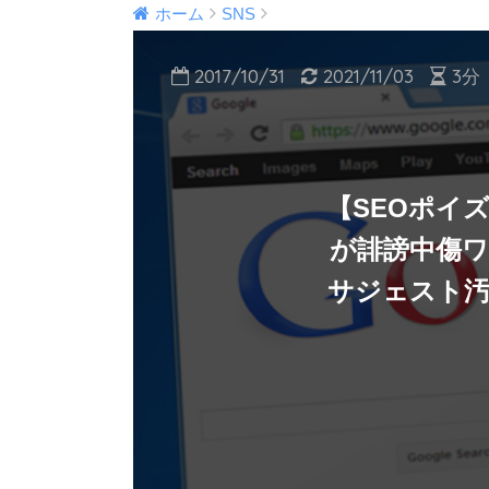
ホーム
SNS
2017/10/31
2021/11/03
3分
【SEOポイ
が誹謗中傷ワ
サジェスト汚