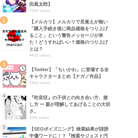
田風太郎】
7540 views
2
【メルカリ】メルカリで見覚えが無い
「購入手続き後に商品価格をつり上げ
ること」という警告メッセージが来
た！どうすればいい？価格のつり上げ
とは？
4402 views
3
【Twitter】「ちいかわ」に登場する全
キャラクターまとめ【ナガノ作品】
3966 views
4
『吃音症』の子供との向き合い方、接
し方 ー 親が理解してあげることの大切
さ。
3616 views
5
【SEOポイズニング】検索結果が誹謗
中傷ワードに！？『検索サジェスト汚