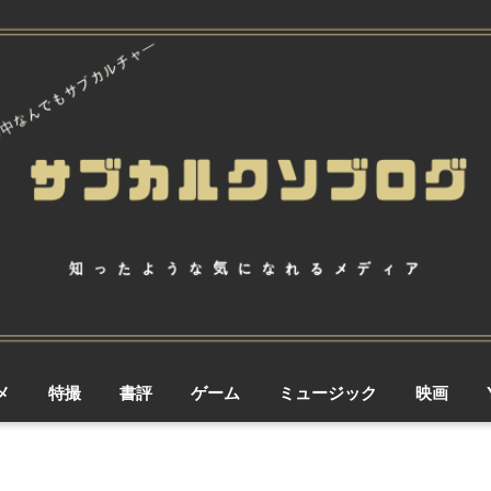
メ
特撮
書評
ゲーム
ミュージック
映画