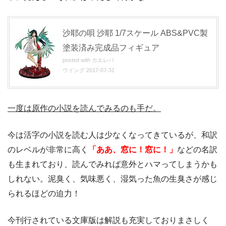
沙耶の唄 沙耶 1/7スケール ABS&PVC製
塗装済み完成品フィギュア
posted with
カエレバ
ウイング 2017-07-31
一度は原作の小説を読んでみるのも手だ。
今は活字の小説を読む人は少なくなってきているが、和訳
のレベルが非常に高く
「ああ、窓に！窓に！」
などの名訳
も生まれており、読んでみれば意外とハマってしまうかも
しれない。泥臭く、気味悪く、湿気った魚の生臭さが感じ
られるほどの迫力！
今刊行されている文庫版は解説も充実しておりまさしく