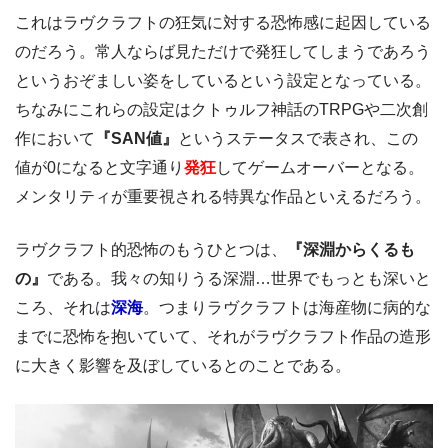
これはラヴクラフトの狂気に対する恐怖感に起因している
のだろう。常人ならば見ただけで発狂してしまうであろう
というおぞましい姿をしているという設定となっている。
ちなみにこれらの設定はクトゥルフ神話のTRPGや二次創
作において
『SAN値』
というステータスで表され、この
値が0になると文字通り
発狂
してゲームオーバーとなる。
メンタリティが重要視される特異な作品といえるだろう。
ラヴクラフト的恐怖のもうひとつは、
『深淵からくるも
の』
である。我々の知りうる深淵…世界でもっとも深いと
ころ、それは
深海
。つまりラヴクラフトは海産物に病的な
までに恐怖を抱いていて、それがラヴクラフト作品の造形
に大きく影響を及ぼしているとのことである。