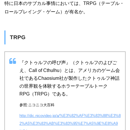
特に日本のサブカル事情においては、TRPG（テーブル・
ロールプレイング・ゲーム）が有名か。
TRPG
『クトゥルフの呼び声』（クトゥルフのよびご
え、Call of Cthulhu）とは、アメリカのゲーム会
社であるChaosium社が製作したクトゥルフ神話
の世界観を体験するホラーテーブルトーク
RPG（TRPG）である。
参照:ニコニコ大百科
http://dic.nicovideo.jp/a/%E3%82%AF%E3%83%88%E3%8
2%A5%E3%83%AB%E3%83%95%E7%A5%9E%E8%A9