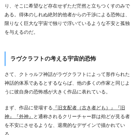
り、そこに希望など存在せずただ茫然と立ちつくすのみで
ある。得体のしれぬ絶対的他者からの干渉による恐怖は、
限りなく巨大な宇宙で独りで浮いているような不安と孤独
を与えるのだ。
ラヴクラフトの考える宇宙的恐怖
さて、クトゥルフ神話がラヴクラフトによって形作られた
神話的体系であるとするならば、他の多くの作家と同じよ
うに彼自身の恐怖感が大きく作品に表れている。
まず、作品に登場する
『旧支配者（古き者ども）』『旧
神』『外神』
と通称されるクリーチャー群は殆どが見る者
を不安にさせるような、退廃的なデザインで描かれてい
る。