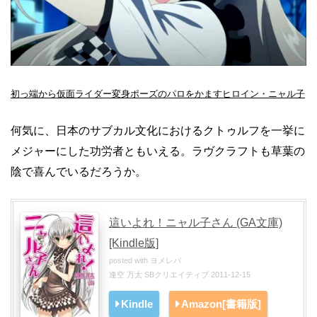
初っ端から仮面ライダー変身ポーズのパロをかますヒロイン・ニャル子
何気に、日本のサブカル文化におけるクトゥルフを一挙に
メジャーにした功労者ともいえる。ラヴクラフトも草葉の
陰で喜んでいるだろうか。
這いよれ！ニャル子さん (GA文庫)
[Kindle版]
posted with
ヨメレバ
逢空 万太 SBクリエイティブ 2011-12-15
Kindle
Amazon[書籍版]