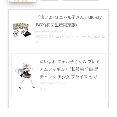
『這いよれ! ニャル子さん』Blu-ray
BOX(初回生産限定版)
posted with
カエレバ
逢空万太(原作) エイベックス・ピクチャーズ 2014-03-
28
這いよれ!ニャル子さんW プレミ
アムフィギュア “私服Ver.” 白 黒
チェック 美少女 プライズ セガ
posted with
カエレバ
セガ