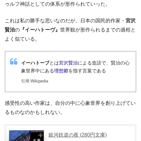
ゥルフ神話としての体系が形作られていった。
これは私の勝手な思いなのだが、日本の国民的作家・
宮沢
賢治
の
『イーハトーヴ』
世界観が形作られるまでの過程と
よく似ている。
イーハトーブ
とは
宮沢賢治
による造語で、賢治の心
象世界中にある
理想郷
を指す言葉である
引用:Wikipedia
感受性の高い作家は、自分の中に心象世界を創り上げてい
るものなのかもしれない。
銀河鉄道の夜 (280円文庫)