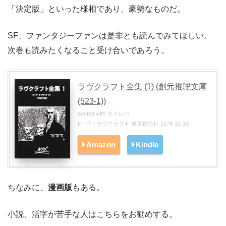
「決定版」といった様相であり、豪勢なものだ。
SF、ファンタジーファンは是非とも読んでみてほしい。
次巻も読みたくなること受け合いであろう。
ラヴクラフト全集 (1) (創元推理文庫
(523‐1))
posted with
ヨメレバ
H・P・ラヴクラフト 東京創元社 1974-12-13
Amazon
Kindle
ちなみに、
漫画版
もある。
小説、活字が苦手な人はこちらをお勧めする。