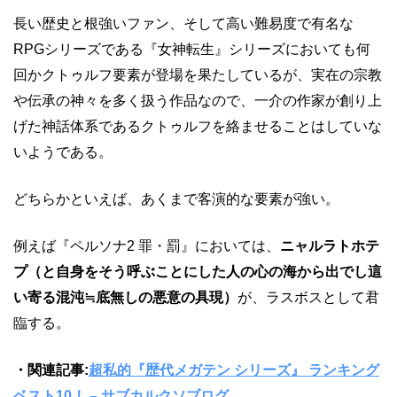
長い歴史と根強いファン、そして高い難易度で有名な
RPGシリーズである『女神転生』シリーズにおいても何
回かクトゥルフ要素が登場を果たしているが、実在の宗教
や伝承の神々を多く扱う作品なので、一介の作家が創り上
げた神話体系であるクトゥルフを絡ませることはしていな
いようである。
どちらかといえば、あくまで客演的な要素が強い。
例えば『ペルソナ2 罪・罰』においては、
ニャルラトホテ
プ（と自身をそう呼ぶことにした人の心の海から出でし這
い寄る混沌≒底無しの悪意の具現）
が、ラスボスとして君
臨する。
・関連記事:
超私的『歴代メガテン シリーズ』 ランキング
ベスト10！ – サブカルクソブログ