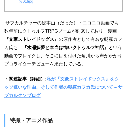
%B1trpg
サブカルチャーの総本山（だった）・ニコニコ動画でも
数年前にクトゥルフTRPGブームが到来しており、漫画
『文豪ストレイドッグス』
の原作者として有名な朝霧カフ
カ氏も、
『水瀬妖夢と本当は怖いクトゥルフ神話』
という
動画でブレイクし、そこに目を付けた角川から声がかかり
プロライターデビューを果たしている。
・関連記事（詳細）:
私が『文豪ストレイドックス』をク
ッソ嫌いな理由、そして作者の朝霧カフカ氏について – サ
ブカルクソブログ
特撮・アニメ作品