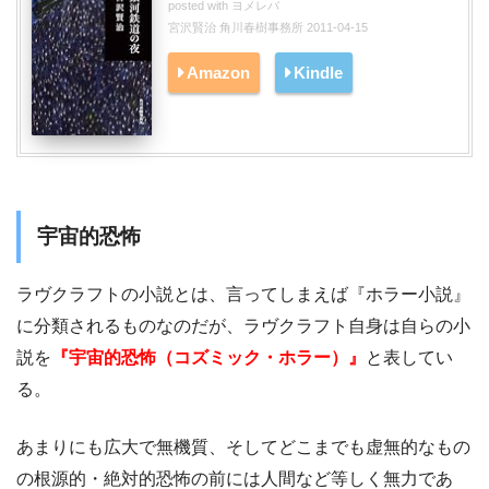
posted with
ヨメレバ
宮沢賢治 角川春樹事務所 2011-04-15
Amazon
Kindle
宇宙的恐怖
ラヴクラフトの小説とは、言ってしまえば『ホラー小説』
に分類されるものなのだが、ラヴクラフト自身は自らの小
説を
『宇宙的恐怖（コズミック・ホラー）』
と表してい
る。
あまりにも広大で無機質、そしてどこまでも虚無的なもの
の根源的・絶対的恐怖の前には人間など等しく無力であ