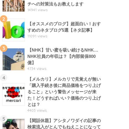
チへの対策法もお教えします
14941 views
2
【オススメのブログ】超面白い！おす
すめのネタブログ5選【ネタ記事】
11091 views
3
【NHK】甘い蜜を吸い続けるNHK…
NHK社員の年収は？【内部留保800
億】
4734 views
4
【メルカリ】メルカリで見覚えが無い
「購入手続き後に商品価格をつり上げ
ること」という警告メッセージが来
た！どうすればいい？価格のつり上げ
とは？
4403 views
5
【閑話休題】アシタノワダイの記事の
検索流入がとんでもねえことになって