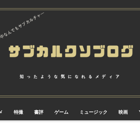
メ
特撮
書評
ゲーム
ミュージック
映画