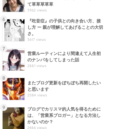
て草草草草草
3962 views
6
『吃音症』の子供との向き合い方、接
し方 ー 親が理解してあげることの大切
さ。
3617 views
7
営業ルーティンにより間違えて人生初
のナンパをしてしまった話
2881 views
8
またブログ更新をぼちぼち再開したい
と思います
2584 views
9
ブログでカリスマ的人気を得るために
は、「営業系ブロガー」となる方法し
かないのか？
2486 views