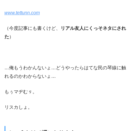
www.tettunn.com
（今度記事にも書くけど、
リアル友人にくっそネタにされ
た
）
…俺もうわかんないょ…どうやったらはてな民の琴線に触
れるのかわからないょ…
もぅマヂむㇼ。
リスカしょ。