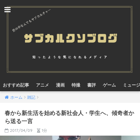
おすすめ記事
アニメ
漫画
特撮
書評
ゲーム
ミュー
ホーム
雑記
春から新生活を始める新社会人・学生へ、傾奇者か
ら送る一言
2017/04/09
1分