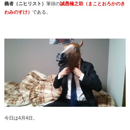
義者（ニヒリスト）
筆頭の
誠愚極之助（まことおろかのき
わみのすけ）
である。
今日は4月4日。