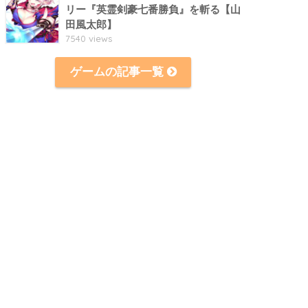
リー『英霊剣豪七番勝負』を斬る【山
田風太郎】
7540 views
ゲームの記事一覧