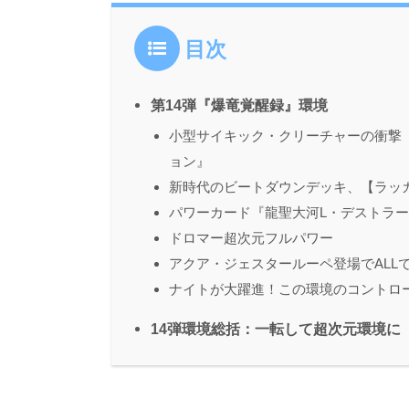
目次
第14弾『爆竜覚醒録』環境
小型サイキック・クリーチャーの衝撃
ョン』
新時代のビートダウンデッキ、【ラッ
パワーカード『龍聖大河L・デストラ
ドロマー超次元フルパワー
アクア・ジェスタールーペ登場でALL
ナイトが大躍進！この環境のコントロ
14弾環境総括：一転して超次元環境に