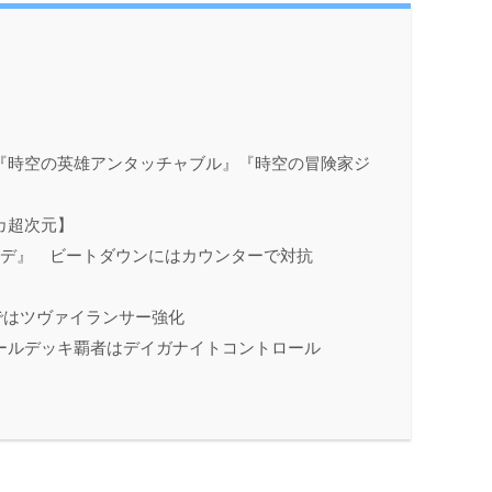
『時空の英雄アンタッチャブル』『時空の冒険家ジ
カ超次元】
ーデ』 ビートダウンにはカウンターで対抗
ではツヴァイランサー強化
ールデッキ覇者はデイガナイトコントロール