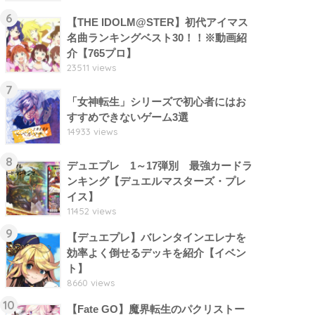
6
【THE IDOLM@STER】初代アイマス
名曲ランキングベスト30！！※動画紹
介【765プロ】
23511 views
7
「女神転生」シリーズで初心者にはお
すすめできないゲーム3選
14933 views
8
デュエプレ 1～17弾別 最強カードラ
ンキング【デュエルマスターズ・プレ
イス】
11452 views
9
【デュエプレ】バレンタインエレナを
効率よく倒せるデッキを紹介【イベン
ト】
8660 views
10
【Fate GO】魔界転生のパクリストー