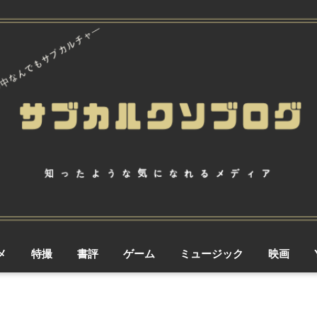
メ
特撮
書評
ゲーム
ミュージック
映画