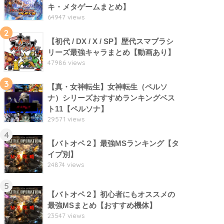
キ・メタゲームまとめ】
64947 views
2
【初代 / DX / X / SP】歴代スマブラシ
リーズ最強キャラまとめ【動画あり】
47986 views
3
【真・女神転生】女神転生（ペルソ
ナ）シリーズおすすめランキングベス
ト11【ペルソナ】
29571 views
4
【バトオペ２】最強MSランキング【タ
イプ別】
24874 views
5
【バトオペ２】初心者にもオススメの
最強MSまとめ【おすすめ機体】
23547 views