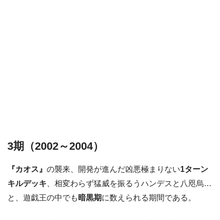
3期（2002～2004）
『カオス』
の襲来、開発が進んだ凶悪極まりない
1ターン
キルデッキ
、相変わらず猛威を振るうハンデスと八咫烏…
と、遊戯王の中でも
暗黒期
に数えられる期間である。