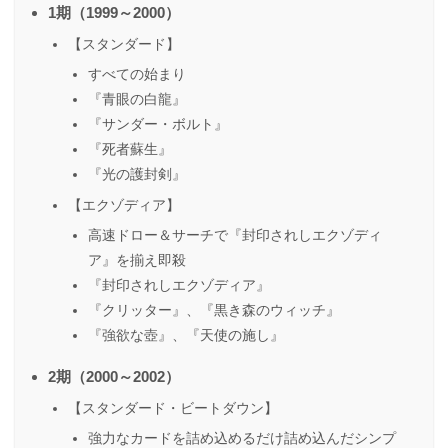
1期（1999～2000）
【スタンダード】
すべての始まり
『青眼の白龍』
『サンダー・ボルト』
『死者蘇生』
『光の護封剣』
【エクゾディア】
高速ドロー＆サーチで『封印されしエクゾディ
ア』を揃え即殺
『封印されしエクゾディア』
『クリッター』、『黒き森のウィッチ』
『強欲な壺』、『天使の施し』
2期（2000～2002）
【スタンダード・ビートダウン】
強力なカードを詰め込めるだけ詰め込んだシンプ