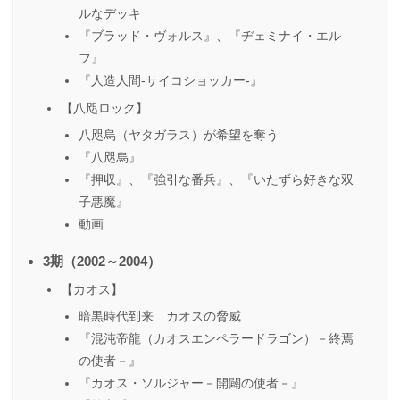
ルなデッキ
『ブラッド・ヴォルス』、『ヂェミナイ・エル
フ』
『人造人間-サイコショッカー-』
【八咫ロック】
八咫烏（ヤタガラス）が希望を奪う
『八咫烏』
『押収』、『強引な番兵』、『いたずら好きな双
子悪魔』
動画
3期（2002～2004）
【カオス】
暗黒時代到来 カオスの脅威
『混沌帝龍（カオスエンペラードラゴン）－終焉
の使者－』
『カオス・ソルジャー－開闢の使者－』