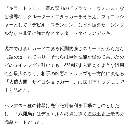
『キラートマト』、高攻撃力の『ブラッド・ヴォルス』な
ど優秀なリクルーター・アタッカーをそろえ、フィニッシ
ャーとして『デビル・フランケン』などを据えた、シンプ
ルながら非常に強力なスタンダードタイプのデッキ。
現在では禁止カードである反則的強さのカードがふんだん
に詰め込まれており、それらは単体性能が極めて高いため
どのタイミングで引いても一発逆転すら狙えるような汎用
性が最大のウリ。相手の凶悪なトラップを一方的に潰せる
『人造人間－サイコショッカー－』
は採用率トップにまで
上り詰めた。
ハンデス三種の神器は先行絶対有利を不動のものとした
し、『
八咫烏』
はデュエルを終焉に導く遊戯王史上最悪の
極悪カードだった。