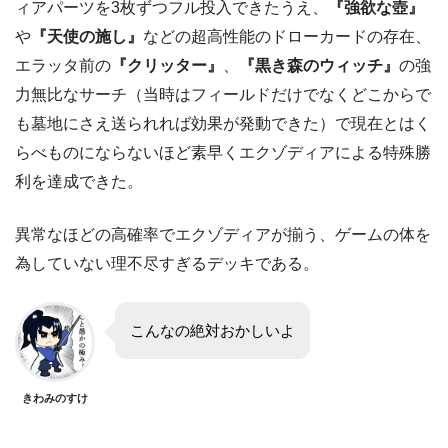
ィアパーツを3枚ずつフル投入できたうえ、
『強欲な壺』
や
『天使の施し』
などの超高性能のドローカードの存在、
エラッタ前の
『クリッター』
、
『黒き森のウィッチ』
の強
力無比なサーチ（当時はフィールドだけでなくどこからで
も墓地にさえ送られれば効果が発動できた）で現在とはく
らべものにならないほど素早くエクゾディアによる特殊勝
利を達成できた。
異常なほどの高確率でエクゾディアが揃う、ゲームの体を
為していない理不尽すぎるデッキである。
こんなの絶対おかしいよ
きわみのすけ