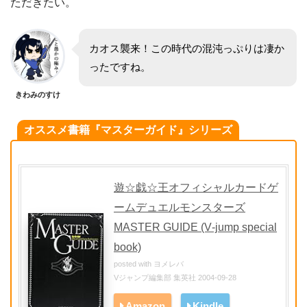
ただきたい。
カオス襲来！この時代の混沌っぷりは凄か
ったですね。
きわみのすけ
オススメ書籍『マスターガイド』シリーズ
遊☆戯☆王オフィシャルカードゲ
ームデュエルモンスターズ
MASTER GUIDE (V‐jump special
book)
posted with
ヨメレバ
Vジャンプ編集部 集英社 2004-09-28
Amazon
Kindle