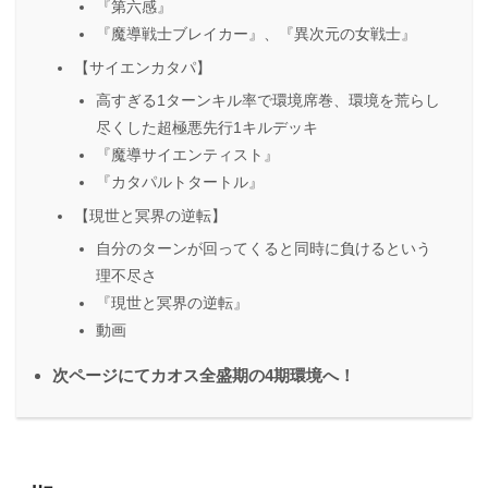
『第六感』
『魔導戦士ブレイカー』、『異次元の女戦士』
【サイエンカタパ】
高すぎる1ターンキル率で環境席巻、環境を荒らし
尽くした超極悪先行1キルデッキ
『魔導サイエンティスト』
『カタパルトタートル』
【現世と冥界の逆転】
自分のターンが回ってくると同時に負けるという
理不尽さ
『現世と冥界の逆転』
動画
次ページにてカオス全盛期の4期環境へ！