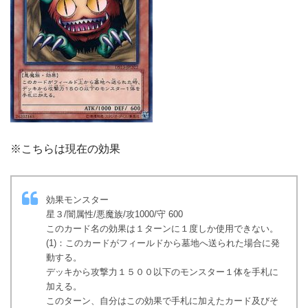
※こちらは現在の効果
効果モンスター
星３/闇属性/悪魔族/攻1000/守 600
このカード名の効果は１ターンに１度しか使用できない。
(1)：このカードがフィールドから墓地へ送られた場合に発
動する。
デッキから攻撃力１５００以下のモンスター１体を手札に
加える。
このターン、自分はこの効果で手札に加えたカード及びそ