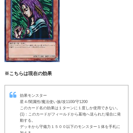
※こちらは現在の効果
効果モンスター
星４/闇属性/魔法使い族/攻1100/守1200
このカード名の効果は１ターンに１度しか使用できない。
(1)：このカードがフィールドから墓地へ送られた場合に発
動する。
デッキから守備力１５００以下のモンスター１体を手札に
加える。