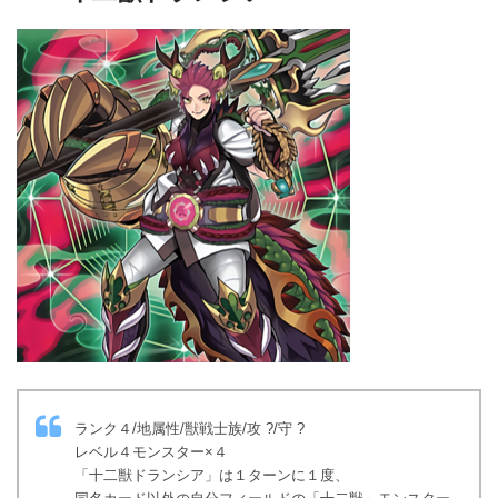
ランク４/地属性/獣戦士族/攻 ?/守 ?
レベル４モンスター×４
「十二獣ドランシア」は１ターンに１度、